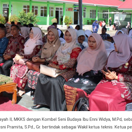
ayah II, MKKS dengan Kombel Seni Budaya Ibu Enni Widya, M.Pd, seb
i Pramita, S.Pd., Gr. bertindak sebagai Wakil ketua teknis. Ketua p