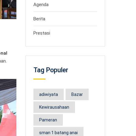
Agenda
Berita
Prestasi
onal
an.
Tag Populer
adiwiyata
Bazar
Kewirausahaan
Pameran
sman 1 batang anai