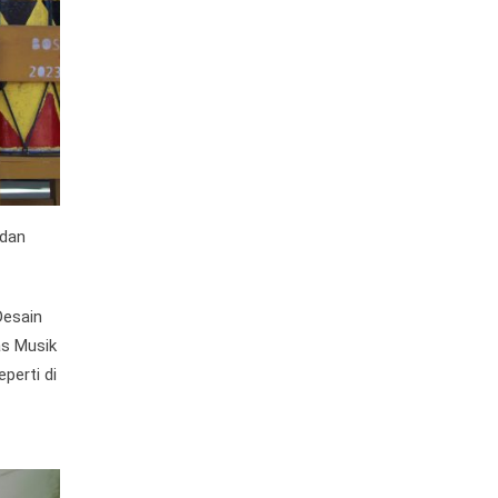
 dan
Desain
tas Musik
perti di