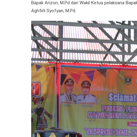
Bapak Arizon, M.Pd dan Wakil Ketua pelaksana Bapak
Aghfirli Syofyan, M.Pd.