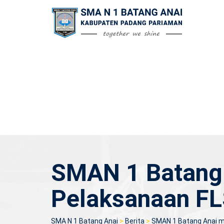
Skip
to
content
SMAN 1 Batang 
Pelaksanaan F
SMA N 1 Batang Anai
>
Berita
>
SMAN 1 Batang Anai m