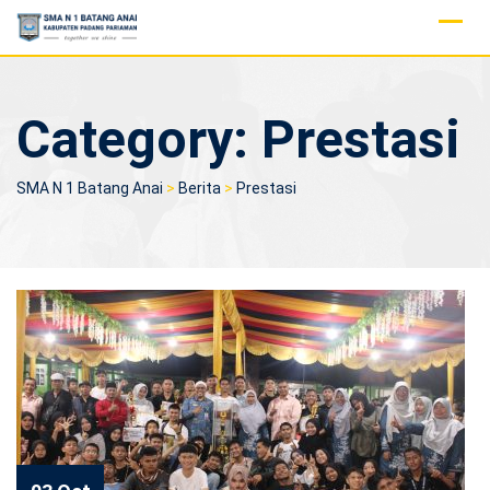
Skip
to
content
Category:
Prestasi
SMA N 1 Batang Anai
>
Berita
>
Prestasi