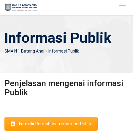
Skip
to
content
Informasi Publik
SMA N 1 Batang Anai
>
Informasi Publik
Penjelasan mengenai informasi
Publik
Formulir Permohonan Informasi Publik