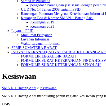
Sarana & Prasarana
pengadaan barang dan jasa sesuai dengan peratura
UUD No. 14 Tahun 2008 tentang PPID
Rancangan Peraturan Mengenai Keterbukaan Informasi 
Keuangan Bos & Komite SMAN 1 Batang Anai
Keuangan 2019
Keuangan 2021
Layanan PPID
Maklumat Pelayanan
Layanan Informasi
Waktu Layanan Informasi
SPMB SUMATERA BARAT
INOVASI KERANAI (INOVASI SURAT KETERANGAN 
FORMULIR LEGALISIR IJAZAH
FORMULIR SURAT KETERANGAN PINDAH SIS
FORMULIR SURAT KETERANGAN SEKOLAH
Kesiswaan
SMA N 1 Batang Anai
>
Kesiswaan
SMA N 1 Batang Anai mendukung penuh kegiatan kesiswaan yang ber
OSIS