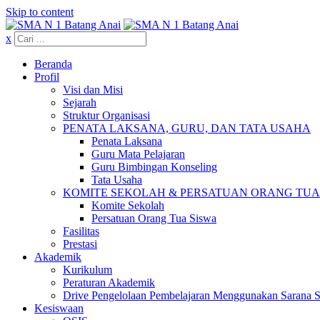
Skip to content
x
Beranda
Profil
Visi dan Misi
Sejarah
Struktur Organisasi
PENATA LAKSANA, GURU, DAN TATA USAHA
Penata Laksana
Guru Mata Pelajaran
Guru Bimbingan Konseling
Tata Usaha
KOMITE SEKOLAH & PERSATUAN ORANG TUA
Komite Sekolah
Persatuan Orang Tua Siswa
Fasilitas
Prestasi
Akademik
Kurikulum
Peraturan Akademik
Drive Pengelolaan Pembelajaran Menggunakan Sarana 
Kesiswaan