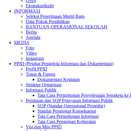
OSIS
Ekstrakurikuler
INFORMASI
Seleksi Penerimaan Murid Baru
Data Pokok Pendidikan
BANTUAN OPERASIONAL SEKOLAH
Berita
Agenda
MEDIA
Foto
Video
Instagram
PPID (Pejabat Pengelola Informasi dan Dokumentasi)
Profil PPID
Tugas & Fungsi
Dokumentasi Kegiatan
Struktur Organisasi
Informasi Publik
Tata Cara Permohonan Penyelesaian Sengketa ke 
Peraturan dan SOP Pelayanan Informasi Publik
SOP (Standar Operasional Prosedur)
Standar Pengujian Konsekuensi
Tata Cara Permohonan Informasi
Tata Cara Pengajuan Keberatan
Visi dan Misi PPID