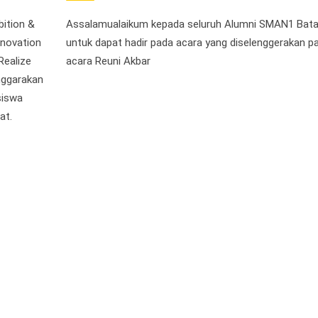
bition &
Assalamualaikum kepada seluruh Alumni SMAN1 Bata
nnovation
untuk dapat hadir pada acara yang diselenggerakan p
Realize
acara Reuni Akbar
nggarakan
siswa
at.