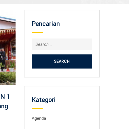
Pencarian
Search
for:
AN 1
Kategori
ang
Agenda