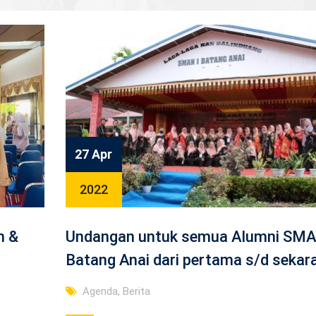
27 Apr
2022
n &
Undangan untuk semua Alumni SM
Batang Anai dari pertama s/d sekar
Agenda
,
Berita