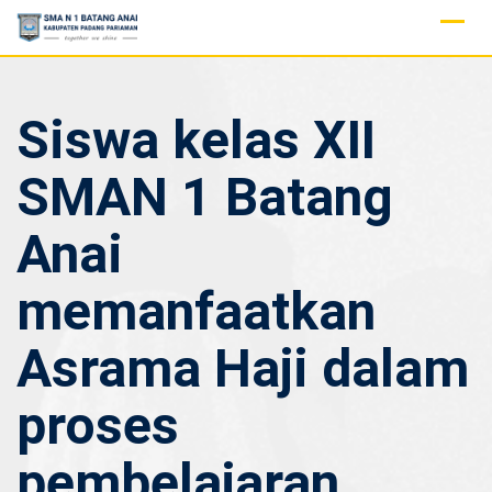
Skip
to
content
Siswa kelas XII
SMAN 1 Batang
Anai
memanfaatkan
Asrama Haji dalam
proses
pembelajaran