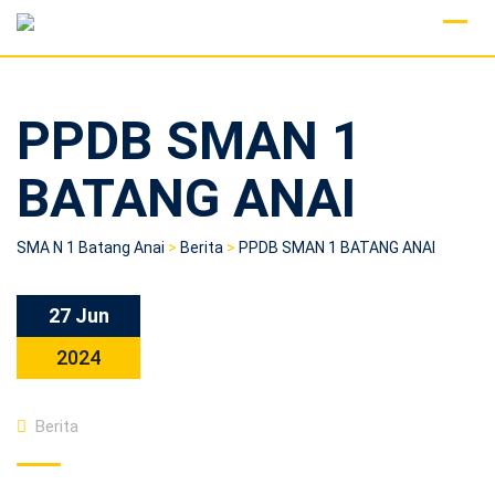
Skip
to
content
PPDB SMAN 1
BATANG ANAI
SMA N 1 Batang Anai
>
Berita
>
PPDB SMAN 1 BATANG ANAI
27 Jun
2024
Berita