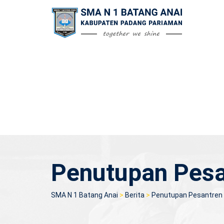
Skip
to
content
Penutupan Pes
SMA N 1 Batang Anai
>
Berita
>
Penutupan Pesantren