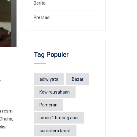
Berita
Prestasi
Tag Populer
adiwiyata
Bazar
h
Kewirausahaan
Pameran
a resmi
sman 1 batang anai
 Dhuha,
lisi
sumatera barat