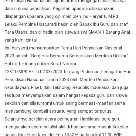
Pendidikan Nasional bertujuan untuk mengingat jasa-jasanya
dalam dunia pendidikan. Kegiatan upacara dilaksanakan
dilapangan upacara yang dipimpin oleh Ibu Haryanti, M.Pd
selaku Pembina Upacaradi hadiri oleh Bapak Ibu Guru dan staf
Tata Usaha, dan di hadiri oleh siswa siswi SMAN 1 Batang Anai
yang kami cintai.
Ibu haryanti menyampaikan Tema Hari Pendidikan Nasional
2023 adalah “Bergerak Bersama Semarakkan Merdeka Belajar”.
Hal itu tertuang dalam Surat Nomor
12811/MPK.A/TU.02.03/2023 tentang Pedoman Peringatan Hari
Pendidikan Nasional Tahun 2023 oleh Menteri Pendidikan,
Kebudayaan, Riset, dan Teknologi Republik Indonesia, dan juga
tak lupa menyampaikan salam hangat kepada guru dan siswa
sekolah dan silaturahmi untuk saling bermaaf-maafan serta
menyambung kembali sesuatu yang sempat terputus.
Selanjutnya setelah acara peringatan Hardiknas, para guru
mengadakan acara halalbihalal di hari pertama masuk Sekolah
pasca libur Hari Raya Idul Fitri 1442 H pada pukul 11.30 WIB.