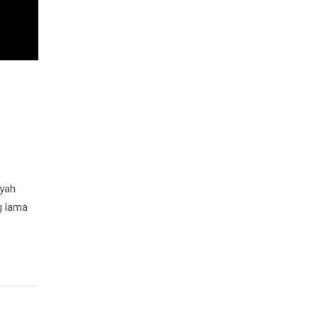
ayah
g lama