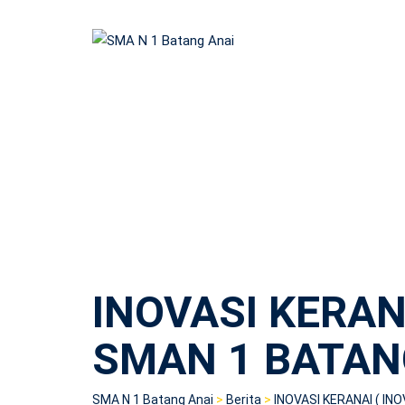
Skip
to
content
INOVASI KERAN
SMAN 1 BATAN
SMA N 1 Batang Anai
>
Berita
>
INOVASI KERANAI ( I