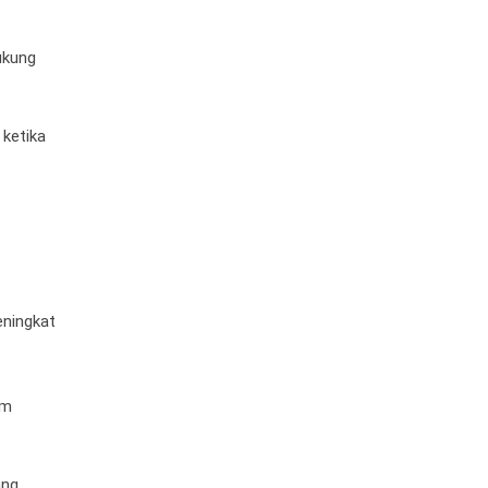
ukung
 ketika
eningkat
am
ang