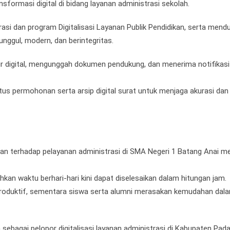
formasi digital di bidang layanan administrasi sekolah.
rasi dan program Digitalisasi Layanan Publik Pendidikan, serta mend
unggul, modern, dan berintegritas.
lir digital, mengunggah dokumen pendukung, dan menerima notifikasi
atus permohonan serta arsip digital surat untuk menjaga akurasi dan
an terhadap pelayanan administrasi di SMA Negeri 1 Batang Anai m
n waktu berhari-hari kini dapat diselesaikan dalam hitungan jam.
 produktif, sementara siswa serta alumni merasakan kemudahan dal
ah sebagai pelopor digitalisasi layanan administrasi di Kabupaten Pad