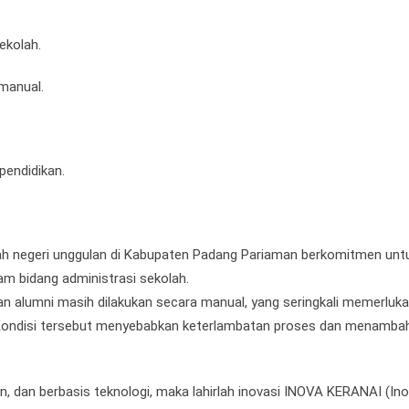
ekolah.
manual.
pendidikan.
ah negeri unggulan di Kabupaten Padang Pariaman berkomitmen unt
am bidang administrasi sekolah.
dan alumni masih dilakukan secara manual, yang seringkali memerluk
 Kondisi tersebut menyebabkan keterlambatan proses dan menamba
n, dan berbasis teknologi, maka lahirlah inovasi INOVA KERANAI (Ino