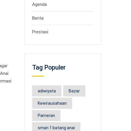
Agenda
Berita
Prestasi
agar
Tag Populer
 Anai
ormasi
adiwiyata
Bazar
Kewirausahaan
Pameran
sman 1 batang anai