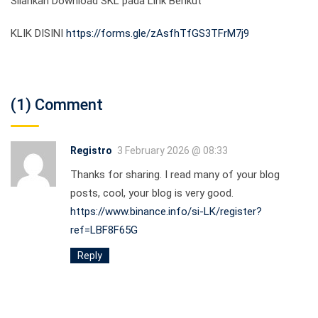
Silahkan Download SKL pada Link Berikut
KLIK DISINI
https://forms.gle/zAsfhTfGS3TFrM7j9
(1) Comment
Registro
3 February 2026 @ 08:33
Thanks for sharing. I read many of your blog
posts, cool, your blog is very good.
https://www.binance.info/si-LK/register?
ref=LBF8F65G
Reply