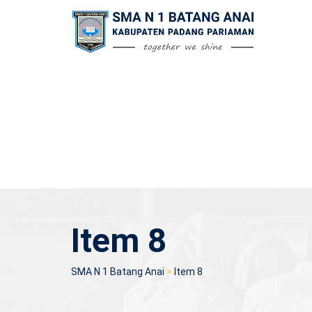
Skip
to
content
Item 8
SMA N 1 Batang Anai
>
Item 8