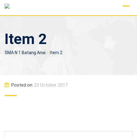
Skip
to
content
Item 2
SMA N 1 Batang Anai
>
Item 2
Posted on
23 October 2017